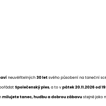
laví
neuvěřitelných
30 let
svého působení na taneční sc
uspořádat
Společenský ples
, a to v
pátek 20.11.2026 od 1
en
milujete tanec, hudbu a dobrou zábavu
stejně jako 