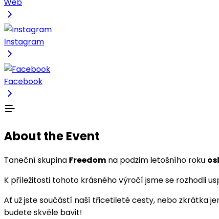
Web
Instagram
Facebook
About the Event
Taneční skupina
Freedom
na podzim letošního roku
os
K příležitosti tohoto krásného výročí jsme se rozhodli 
Ať už jste součástí naší třicetileté cesty, nebo zkrátka j
budete skvěle bavit!