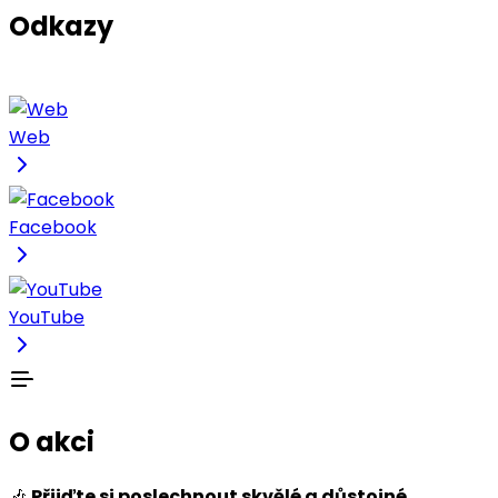
Odkazy
Web
Facebook
YouTube
O akci
🎶
Přijďte si poslechnout skvělé a důstojné