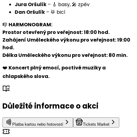
Jura Oršulík
– 🎸 basy, 🎤 zpěv
Dan Oršulík
– 🥁 bicí
🎼
HARMONOGRAM:
Prostor otevřený pro veřejnost: 18:00 hod.
Zahájení Uměleckého výkonu pro veřejnost: 19:00
hod.
Délka Uměleckého výkonu pro veřejnost: 80 min.
❤️
Koncert plný emocí, poctivé muziky a
chlapského slova.
Důležité informace o akci
Platba kartou nebo hotovostí
Tickets Market