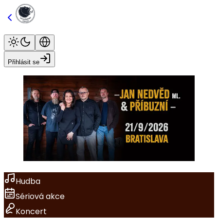
Přihlásit se
Hudba
Sériová akce
Koncert