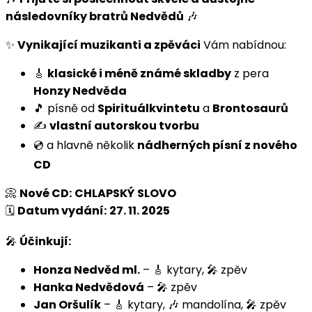
následovníky bratrů Nedvědů
🎶
✨
Vynikající muzikanti a zpěváci
Vám nabídnou:
🎸
klasické i méně známé skladby
z pera
Honzy Nedvěda
🎵 písně od
Spirituálkvintetu
a
Brontosaurů
✍️
vlastní autorskou tvorbu
💿 a hlavně několik
nádherných písní z nového
CD
📀
Nové CD:
CHLAPSKÝ SLOVO
🗓️
Datum vydání:
27. 11. 2025
🎤
Účinkují:
Honza Nedvěd ml.
– 🎸 kytary, 🎤 zpěv
Hanka Nedvědová
– 🎤 zpěv
Jan Oršulík
– 🎸 kytary, 🎶 mandolína, 🎤 zpěv