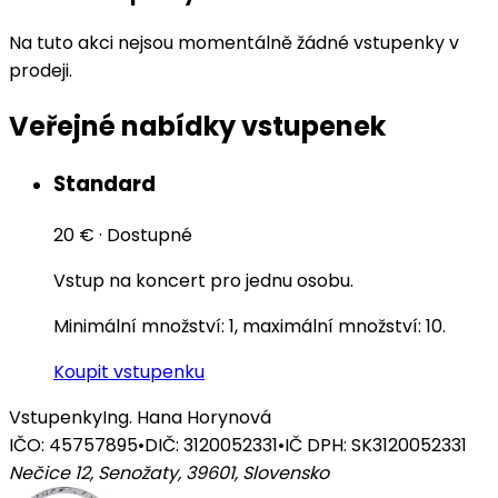
Na tuto akci nejsou momentálně žádné vstupenky v
prodeji.
Veřejné nabídky vstupenek
Standard
20 €
·
Dostupné
Vstup na koncert pro jednu osobu.
Minimální množství: 1, maximální množství: 10.
Koupit vstupenku
Vstupenky
Ing. Hana Horynová
IČO: 45757895
•
DIČ: 3120052331
•
IČ DPH: SK3120052331
Nečice 12, Senožaty, 39601
,
Slovensko