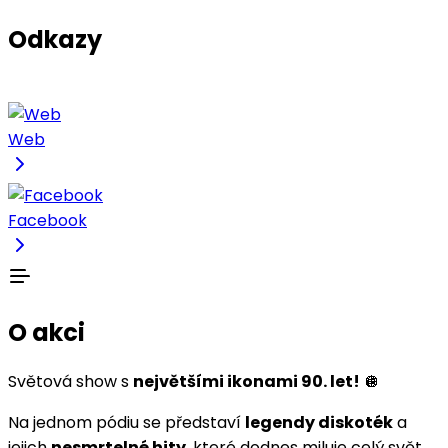
Odkazy
Web
Facebook
O akci
Světová show s
největšími ikonami 90. let!
🪩
Na jednom pódiu se představí
legendy diskoték
a
jejich
nesmrtelné hity
, které dodnes miluje celý svět.