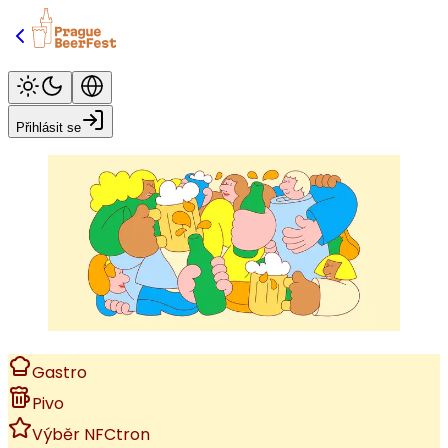
Přihlásit se
Gastro
Pivo
Výběr NFCtron