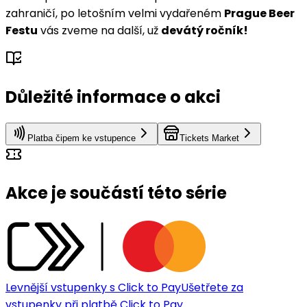
zahraničí, po letošním velmi vydařeném
Prague Beer
Festu
vás zveme na další, už
devátý ročník!
Důležité informace o akci
Platba čipem ke vstupence
Tickets Market
Akce je součástí této série
Levnější vstupenky s Click to Pay
Ušetřete za
vstupenky při platbě Click to Pay