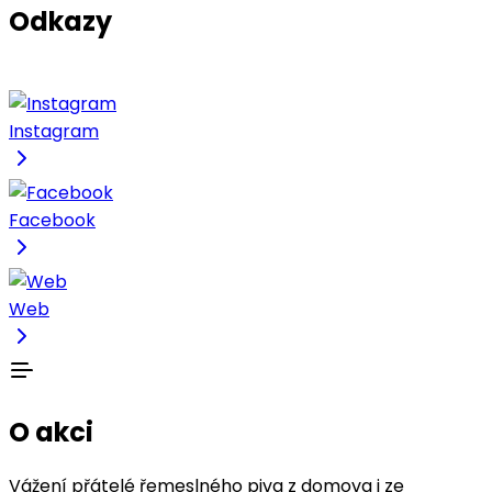
Odkazy
Instagram
Facebook
Web
O akci
Vážení přátelé řemeslného piva z domova i ze