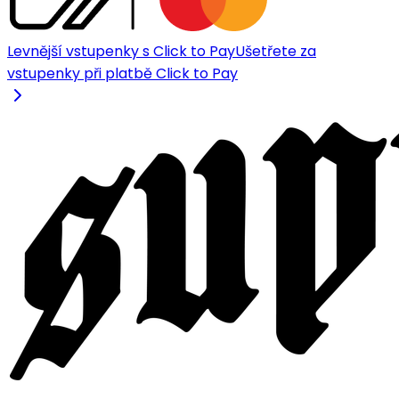
Levnější vstupenky s Click to Pay
Ušetřete za
vstupenky při platbě Click to Pay