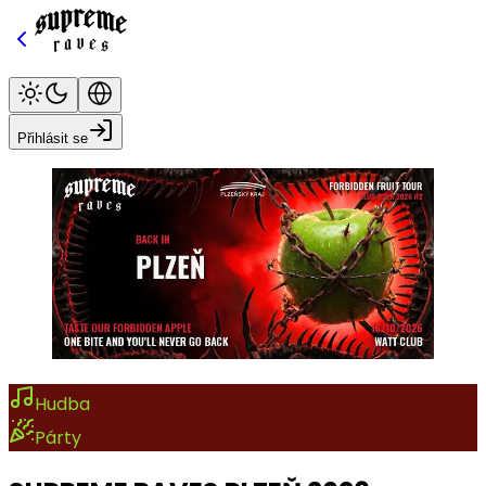
Přihlásit se
Hudba
Párty