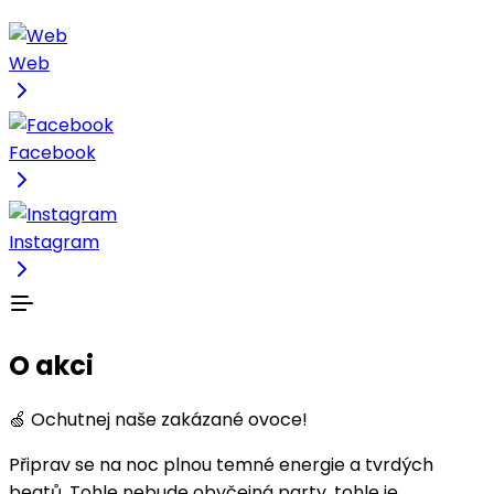
Web
Facebook
Instagram
O akci
🍏 Ochutnej naše zakázané ovoce!
Připrav se na noc plnou temné energie a tvrdých
beatů. Tohle nebude obyčejná party, tohle je