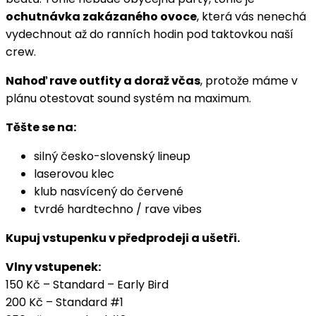
ochutnávka zakázaného ovoce
, která vás nenechá
vydechnout až do ranních hodin pod taktovkou naší
crew.
Nahoď rave outfity a doraž včas
, protože máme v
plánu otestovat sound systém na maximum.
Těšte se na:
silný česko-slovenský lineup
laserovou klec
klub nasvícený do červené
tvrdé hardtechno / rave vibes
Kupuj vstupenku v předprodeji a ušetři.
Vlny vstupenek:
150 Kč – Standard – Early Bird
200 Kč – Standard #1