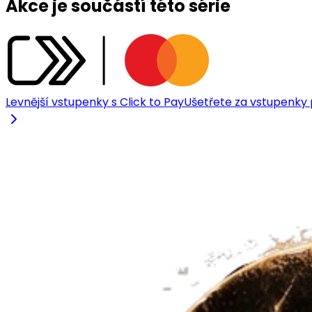
Akce je součástí této série
Levnější vstupenky s Click to Pay
Ušetřete za vstupenky p