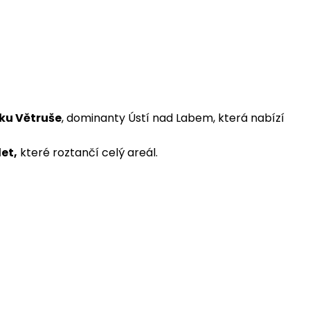
ku Větruše
, dominanty Ústí nad Labem, která nabízí
let,
které roztančí celý areál.