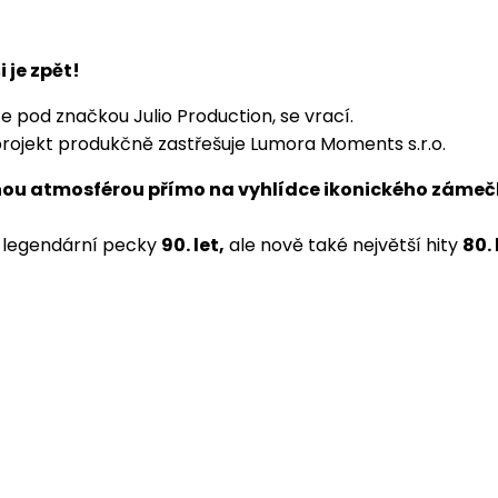
 je zpět!
e pod značkou Julio Production, se vrací.
projekt produkčně zastřešuje Lumora Moments s.r.o.
nou atmosférou přímo na vyhlídce ikonického zámeč
n legendární pecky
90. let,
ale nově také největší hity
80. 