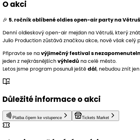
O akci
🎉
5. ročník oblíbené oldies open-air party na Větruši
Denní oldieskový open-air mejdan na Větruši, který znát
Julio Production zůstává značkou akce, nově však celý 
Připravte se na
výjimečný festival s nezapomenutel
jeden z nejkrásnějších
výhledů
na celé město.
Letos jsme program posunuli ještě
dál
, nebudou znít je
Důležité informace o akci
Platba čipem ke vstupence
Tickets Market