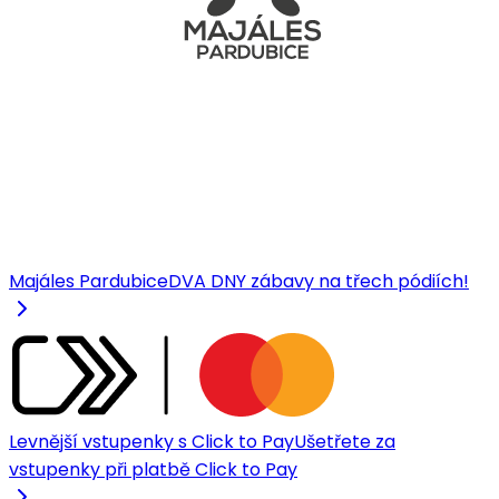
Majáles Pardubice
DVA DNY zábavy na třech pódiích!
Levnější vstupenky s Click to Pay
Ušetřete za
vstupenky při platbě Click to Pay