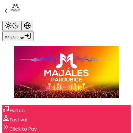
Přihlásit se
Hudba
Festival
Click to Pay