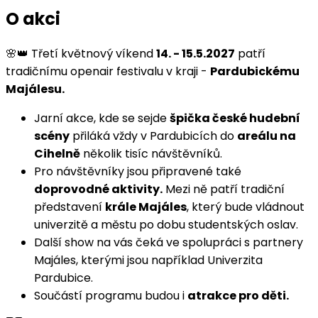
O akci
🌸👑 Třetí květnový víkend
14. - 15.5.2027
patří
tradičnímu openair festivalu v kraji -
Pardubickému
Majálesu.
Jarní akce, kde se sejde
špička české hudební
scény
přiláká vždy v Pardubicích do
areálu na
Cihelně
několik tisíc návštěvníků.
Pro návštěvníky jsou připravené také
doprovodné aktivity.
Mezi ně patří tradiční
představení
krále Majáles
, který bude vládnout
univerzitě a městu po dobu studentských oslav.
Další show na vás čeká ve spolupráci s partnery
Majáles, kterými jsou například Univerzita
Pardubice.
Součástí programu budou i
atrakce pro děti.