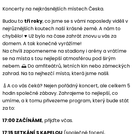
Koncerty na nejkrásnějších místech Česka.
Budou to
tři roky
, co jsme se s vámi naposledy viděli v
nejrůznějších koutech naší krásné země. A nám to
chybělo! ♥️ Už bylo na čase zahrát znovu u vás za
domem. A tak konečně vyrážíme!
Na chvíli zapomeneme na stadiony i arény a vrátíme
se na místa s tou nejlepší atmosférou pod širým
nebem. 🌅 Do amfiteátrů, letních kin nebo zámeckých
zahrad. Na ta nejhezčí místa, která jsme našli.
🎸A co vás čeká? Nejen pořádný koncert, ale celkem 5
hodin společné zábavy. Zahrajeme to nejlepší, co
umíme, a k tomu přivezeme program, který bude stát
za to:
17:00 ZAČÍNÁME
, přijďte včas.
17:15 SETKÁNÍ S KAPELOU
(společné focení,