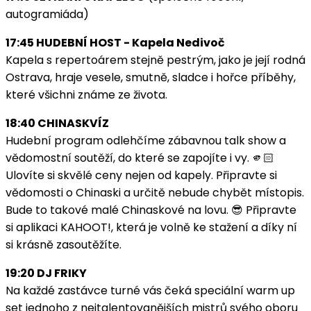
autogramiáda)
17:45 HUDEBNÍ HOST - Kapela Nedivoč
Kapela s repertoárem stejně pestrým, jako je její rodná
Ostrava, hraje vesele, smutně, sladce i hořce příběhy,
které všichni známe ze života.
18:40 CHINASKVÍZ
Hudební program odlehčíme zábavnou talk show a
vědomostní soutěží, do které se zapojíte i vy. 🫵🏻
Ulovíte si skvělé ceny nejen od kapely. Připravte si
vědomosti o Chinaski a určitě nebude chybět místopis.
Bude to takové malé Chinaskové na lovu. 😎 Připravte
si aplikaci KAHOOT!, která je volně ke stažení a díky ní
si krásně zasoutěžíte.
19:20 DJ FRIKY
Na každé zastávce turné vás čeká speciální warm up
set jednoho z nejtalentovanějších mistrů svého oboru