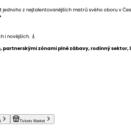
t jednoho z nejtalentovanějších mistrů svého oboru v Če

 i novějších. 🎸
 partnerskými zónami plné zábavy, rodinný sektor, l
ů
Tickets Market