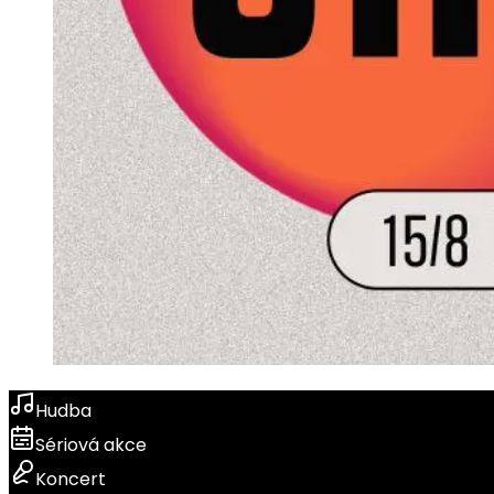
Hudba
Sériová akce
Koncert