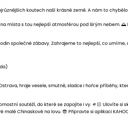
 nejrůznějších koutech naší krásné země. A nám to chybělo
 na místa s tou nejlepší atmosférou pod širým nebem. 🌅
odin společné zábavy. Zahrajeme to nejlepší, co umíme, 
áda)
Ostrava, hraje vesele, smutně, sladce i hořce příběhy, kte
ní soutěží, do které se zapojíte i vy. 🫵🏻 Ulovíte si sk
 malé Chinaskové na lovu. 😎 Připravte si aplikaci KAHOOT!