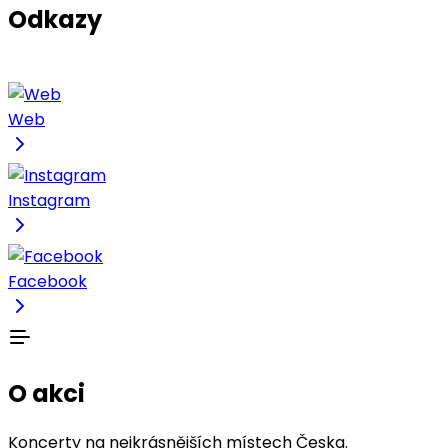
Odkazy
Web
Instagram
Facebook
O akci
Koncerty na nejkrásnějších místech Česka.