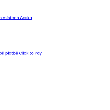
ch místech Česka
ři platbě Click to Pay