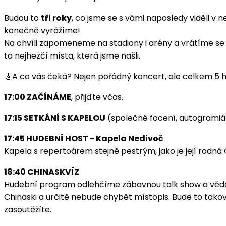
Budou to
tři roky
, co jsme se s vámi naposledy viděli v
konečně vyrážíme!
Na chvíli zapomeneme na stadiony i arény a vrátíme se
ta nejhezčí místa, která jsme našli.
🎸A co vás čeká? Nejen pořádný koncert, ale celkem 5 h
17:00 ZAČÍNÁME
, přijďte včas.
17:15 SETKÁNÍ S KAPELOU
(společné focení, autogrami
17:45 HUDEBNÍ HOST - Kapela Nedivoč
Kapela s repertoárem stejně pestrým, jako je její rodná 
18:40 CHINASKVÍZ
Hudební program odlehčíme zábavnou talk show a vědomost
Chinaski a určitě nebude chybět místopis. Bude to takové
zasoutěžíte.