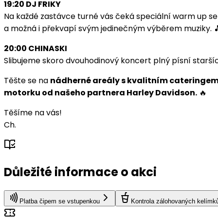
19:20 DJ FRIKY
Na každé zastávce turné vás čeká speciální warm up se
a možná i překvapí svým jedinečným výběrem muziky. 
20:00 CHINASKI
Slibujeme skoro dvouhodinový koncert plný písní starších
Těšte se na
nádherné areály s kvalitním cateringem,
motorku od našeho partnera Harley Davidson.
🔥
Těšíme na vás!
Ch.
Důležité informace o akci
Platba čipem se vstupenkou
Kontrola zálohovaných kelímk