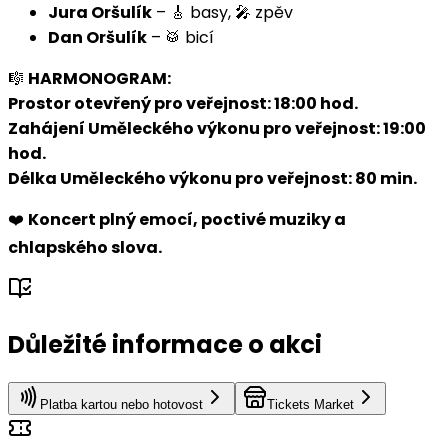
Jura Oršulík
– 🎸 basy, 🎤 zpěv
Dan Oršulík
– 🥁 bicí
🎼
HARMONOGRAM:
Prostor otevřený pro veřejnost: 18:00 hod.
Zahájení Uměleckého výkonu pro veřejnost: 19:00
hod.
Délka Uměleckého výkonu pro veřejnost: 80 min.
❤️
Koncert plný emocí, poctivé muziky a
chlapského slova.
Důležité informace o akci
Platba kartou nebo hotovost
Tickets Market