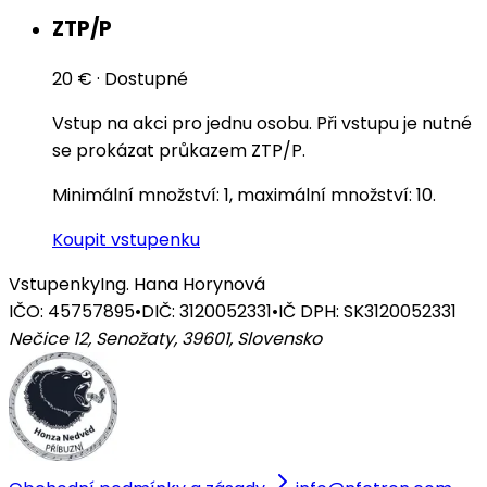
ZTP/P
20 €
·
Dostupné
Vstup na akci pro jednu osobu. Při vstupu je nutné
se prokázat průkazem ZTP/P.
Minimální množství: 1, maximální množství: 10.
Koupit vstupenku
Vstupenky
Ing. Hana Horynová
IČO: 45757895
•
DIČ: 3120052331
•
IČ DPH: SK3120052331
Nečice 12, Senožaty, 39601
,
Slovensko