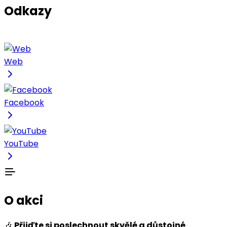
Odkazy
Web
Facebook
YouTube
O akci
🎶
Přijďte si poslechnout skvělé a důstojné