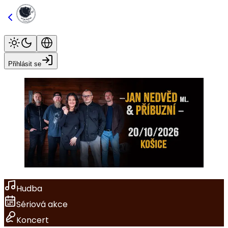
Přihlásit se
Hudba
Sériová akce
Koncert