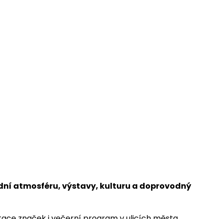
ní atmosféru, výstavy, kulturu a doprovodný
ntace značek i večerní program v ulicích města.