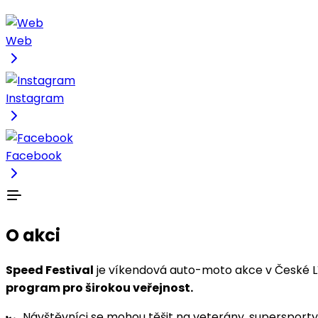
Web
Instagram
Facebook
O akci
Speed Festival
je víkendová auto-moto akce v České Lí
program pro širokou veřejnost.
🏎️ Návštěvníci se mohou těšit na veterány, supersporty