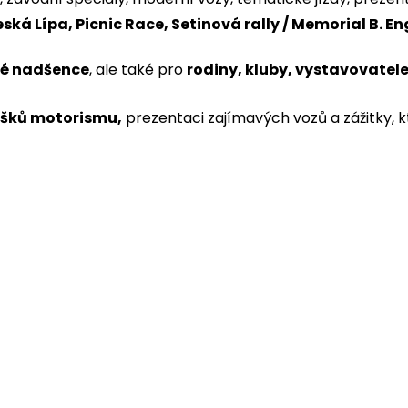
ská Lípa, Picnic Race, Setinová rally / Memorial B. E
vé nadšence
, ale také pro
rodiny, kluby, vystavovatel
ušků motorismu,
prezentaci zajímavých vozů a zážitky, kt