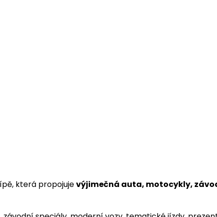
pě, která propojuje
výjimečná auta, motocykly, závod
, závodní speciály, moderní vozy, tematické jízdy, preze