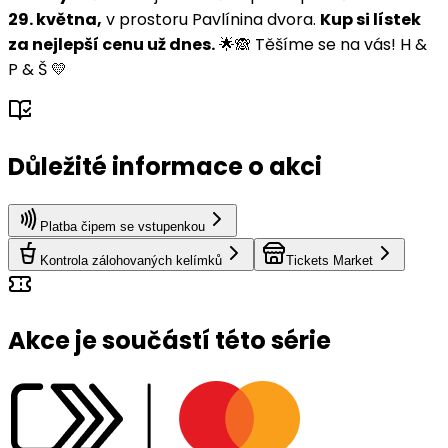
29. května,
v prostoru Pavlínina dvora.
Kup si lístek
za nejlepší cenu už dnes.
🌟🙈 Těšíme se na vás! H &
P & Š 💛
Důležité informace o akci
Platba čipem se vstupenkou
Kontrola zálohovaných kelímků
Tickets Market
Akce je součástí této série