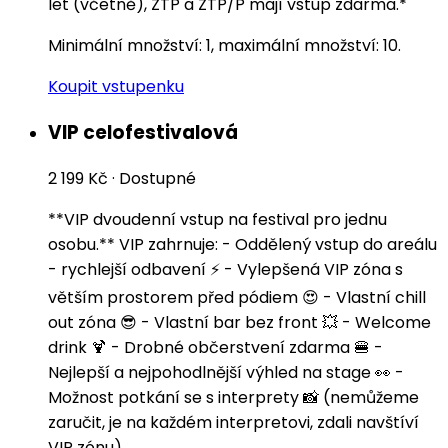
let (včetně), ZTP a ZTP/P mají vstup zdarma.*
Minimální množství: 1, maximální množství: 10.
Koupit vstupenku
VIP celofestivalová
2 199 Kč
·
Dostupné
**VIP dvoudenní vstup na festival pro jednu
osobu.** VIP zahrnuje: - Oddělený vstup do areálu
- rychlejší odbavení ⚡️ - Vylepšená VIP zóna s
větším prostorem před pódiem 😍 - Vlastní chill
out zóna 😎 - Vlastní bar bez front 💥 - Welcome
drink 🍹 - Drobné občerstvení zdarma 🍔 -
Nejlepší a nejpohodlnější výhled na stage 👀 -
Možnost potkání se s interprety 📸 (nemůžeme
zaručit, je na každém interpretovi, zdali navštíví
VIP zónu)