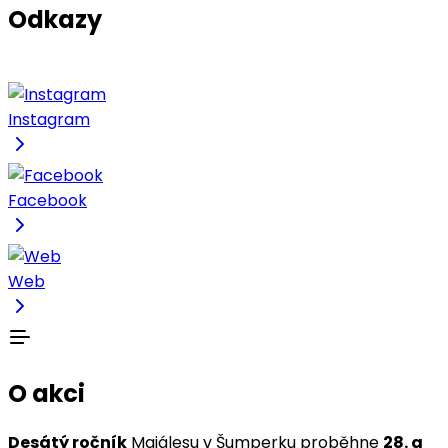
Odkazy
Instagram
Facebook
Web
O akci
Desátý ročník
Majálesu v Šumperku proběhne
28. a