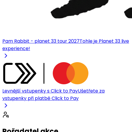
Pam Rabbit - planet 33 tour 2027
Tohle je Planet 33 live
experience!
Levnější vstupenky s Click to Pay
Ušetřete za
vstupenky při platbě Click to Pay
Pořadatel akce