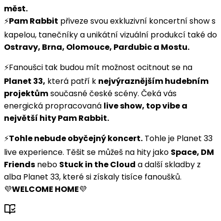
měst.
⚡️
Pam Rabbit
přiveze svou exkluzivní koncertní show s
kapelou, tanečníky a unikátní vizuální produkcí také do
Ostravy, Brna, Olomouce, Pardubic a Mostu.
⚡️Fanoušci tak budou mít možnost ocitnout se na
Planet 33,
která patří k
nejvýraznějším hudebním
projektům
současné české scény. Čeká vás
energická propracovaná
live show, top vibe a
největší hity Pam Rabbit.
⚡️
Tohle nebude obyčejný koncert.
Tohle je Planet 33
live experience. Těšit se můžeš na hity jako
Space, DM
Friends
nebo
Stuck in the Cloud
a další skladby z
alba Planet 33, které si získaly tisíce fanoušků.
💜
WELCOME HOME
💜