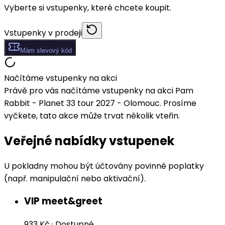
Vyberte si vstupenky, které chcete koupit.
Vstupenky v prodeji
Mám slevový kód
Načítáme vstupenky na akci
Právě pro vás načítáme vstupenky na akci Pam
Rabbit - Planet 33 tour 2027 - Olomouc. Prosíme
vyčkete, tato akce může trvat několik vteřin.
Veřejné nabídky vstupenek
U pokladny mohou být účtovány povinné poplatky
(např. manipulační nebo aktivační).
VIP meet&greet
933 Kč
·
Dostupné