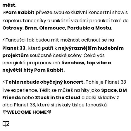
měst.
⚡️
Pam Rabbit
přiveze svou exkluzivní koncertní show s
kapelou, tanečníky a unikátní vizuální produkcí také do
Ostravy, Brna, Olomouce, Pardubic a Mostu.
⚡️Fanoušci tak budou mít možnost ocitnout se na
Planet 33,
která patří k
nejvýraznějším hudebním
projektům
současné české scény. Čeká vás
energická propracovaná
live show, top vibe a
největší hity Pam Rabbit.
⚡️
Tohle nebude obyčejný koncert.
Tohle je Planet 33
live experience. Těšit se můžeš na hity jako
Space, DM
Friends
nebo
Stuck in the Cloud
a další skladby z
alba Planet 33, které si získaly tisíce fanoušků.
💜
WELCOME HOME
💜