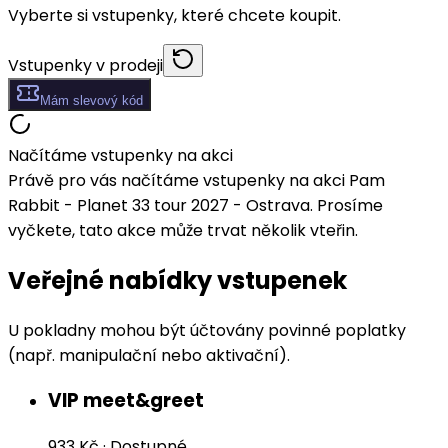
Vyberte si vstupenky, které chcete koupit.
Vstupenky v prodeji
Mám slevový kód
Načítáme vstupenky na akci
Právě pro vás načítáme vstupenky na akci Pam
Rabbit - Planet 33 tour 2027 - Ostrava. Prosíme
vyčkete, tato akce může trvat několik vteřin.
Veřejné nabídky vstupenek
U pokladny mohou být účtovány povinné poplatky
(např. manipulační nebo aktivační).
VIP meet&greet
933 Kč
·
Dostupné