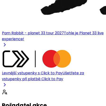
Pam Rabbit - planet 33 tour 2027
Tohle je Planet 33 live
experience!
Levnější vstupenky s Click to Pay
Ušetřete za
vstupenky při platbě Click to Pay
Pořadatel akce