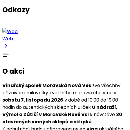
Odkazy
Web
O akci
Vinařský spolek Moravská Nová Ves
zve všechny
příznivce i milovníky kvalitního moravského vína v
sobotu 7. listopadu 2026
v době od 10.00 do 19.00
hodin do autentických sklepních uliček
U nádraží,
Výmol a Zátiší v Moravské Nové Vsi
k návštěvě
30
otevřených vinných sklepů a sklípků
.
K ochutnání budou připravena nejen
vína
aktuálního