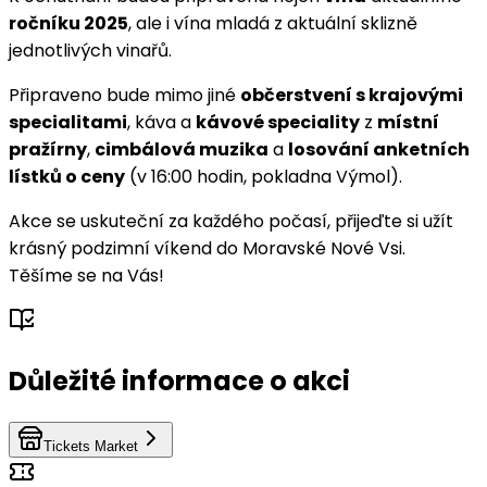
ročníku 2025
, ale i vína mladá z aktuální sklizně
jednotlivých vinařů.
Připraveno bude mimo jiné
občerstvení s krajovými
specialitami
, káva a
kávové speciality
z
místní
pražírny
,
cimbálová muzika
a
losování anketních
lístků o ceny
(v 16:00 hodin, pokladna Výmol).
Akce se uskuteční za každého počasí, přijeďte si užít
krásný podzimní víkend do Moravské Nové Vsi.
Těšíme se na Vás!
Důležité informace o akci
Tickets Market